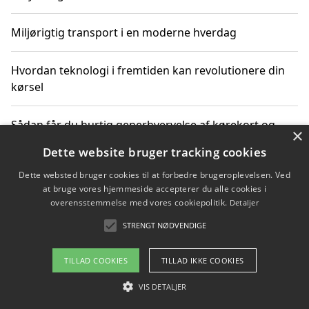
Miljørigtig transport i en moderne hverdag
Hvordan teknologi i fremtiden kan revolutionere din
kørsel
Sådan får du hurtig generhvervelse af kørekort og
×
kører mere miljøvenligt
Dette website bruger tracking cookies
Dette websted bruger cookies til at forbedre brugeroplevelsen. Ved
Sådan lærer du miljørigtig kørsel hos en køreskole i
at bruge vores hjemmeside accepterer du alle cookies i
Gentofte
overensstemmelse med vores cookiepolitik.
Detaljer
STRENGT NØDVENDIGE
Copyright 2026 - Pilanto Aps
TILLAD COOKIES
TILLAD IKKE COOKIES
Om / kontakt
Blog
Betingelser
VIS DETALJER