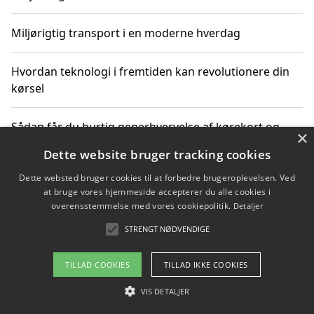
Miljørigtig transport i en moderne hverdag
Hvordan teknologi i fremtiden kan revolutionere din
kørsel
Sådan får du hurtig generhvervelse af kørekort og
×
kører mere miljøvenligt
Dette website bruger tracking cookies
Dette websted bruger cookies til at forbedre brugeroplevelsen. Ved
Sådan lærer du miljørigtig kørsel hos en køreskole i
at bruge vores hjemmeside accepterer du alle cookies i
Gentofte
overensstemmelse med vores cookiepolitik.
Detaljer
STRENGT NØDVENDIGE
Copyright 2026 - Pilanto Aps
TILLAD COOKIES
TILLAD IKKE COOKIES
Om / kontakt
Blog
Betingelser
VIS DETALJER