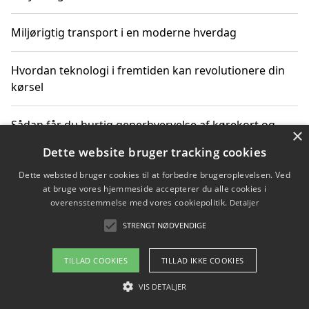
Miljørigtig transport i en moderne hverdag
Hvordan teknologi i fremtiden kan revolutionere din
kørsel
Sådan får du hurtig generhvervelse af kørekort og
×
kører mere miljøvenligt
Dette website bruger tracking cookies
Dette websted bruger cookies til at forbedre brugeroplevelsen. Ved
Sådan lærer du miljørigtig kørsel hos en køreskole i
at bruge vores hjemmeside accepterer du alle cookies i
Gentofte
overensstemmelse med vores cookiepolitik.
Detaljer
STRENGT NØDVENDIGE
Copyright 2026 - Pilanto Aps
TILLAD COOKIES
TILLAD IKKE COOKIES
Om / kontakt
Blog
Betingelser
VIS DETALJER