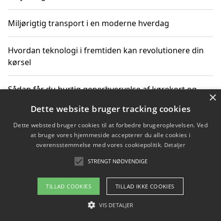
Miljørigtig transport i en moderne hverdag
Hvordan teknologi i fremtiden kan revolutionere din
kørsel
Sådan får du hurtig generhvervelse af kørekort og
×
kører mere miljøvenligt
Dette website bruger tracking cookies
Dette websted bruger cookies til at forbedre brugeroplevelsen. Ved
Sådan lærer du miljørigtig kørsel hos en køreskole i
at bruge vores hjemmeside accepterer du alle cookies i
Gentofte
overensstemmelse med vores cookiepolitik.
Detaljer
STRENGT NØDVENDIGE
Copyright 2026 - Pilanto Aps
TILLAD COOKIES
TILLAD IKKE COOKIES
Om / kontakt
Blog
Betingelser
VIS DETALJER