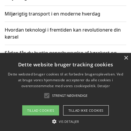
Miljørigtig transport i en moderne hverdag
Hvordan teknologi i fremtiden kan revolutionere din
kørsel
Sådan får du hurtig generhvervelse af kørekort og
×
kører mere miljøvenligt
Dette website bruger tracking cookies
Dette websted bruger cookies til at forbedre brugeroplevelsen. Ved
Sådan lærer du miljørigtig kørsel hos en køreskole i
at bruge vores hjemmeside accepterer du alle cookies i
Gentofte
overensstemmelse med vores cookiepolitik.
Detaljer
STRENGT NØDVENDIGE
Copyright 2026 - Pilanto Aps
TILLAD COOKIES
TILLAD IKKE COOKIES
Om / kontakt
Blog
Betingelser
VIS DETALJER