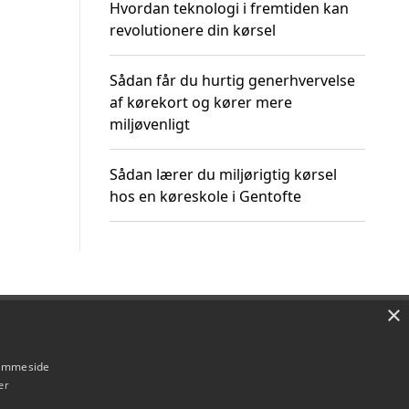
Hvordan teknologi i fremtiden kan
revolutionere din kørsel
Sådan får du hurtig generhvervelse
af kørekort og kører mere
miljøvenligt
Sådan lærer du miljørigtig kørsel
hos en køreskole i Gentofte
×
Om / kontakt
Blog
Betingelser
hjemmeside
er