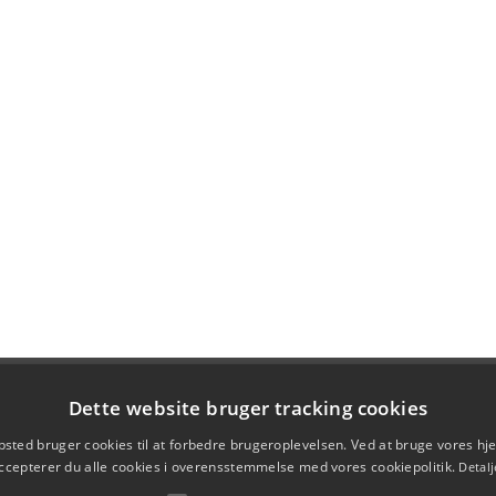
Dette website bruger tracking cookies
sted bruger cookies til at forbedre brugeroplevelsen. Ved at bruge vores 
ccepterer du alle cookies i overensstemmelse med vores cookiepolitik.
Detalj