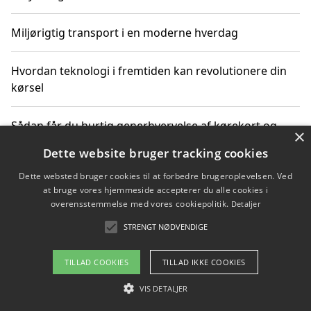
Miljørigtig transport i en moderne hverdag
Hvordan teknologi i fremtiden kan revolutionere din
kørsel
Sådan får du hurtig generhvervelse af kørekort og
×
kører mere miljøvenligt
Dette website bruger tracking cookies
Dette websted bruger cookies til at forbedre brugeroplevelsen. Ved
Sådan lærer du miljørigtig kørsel hos en køreskole i
at bruge vores hjemmeside accepterer du alle cookies i
Gentofte
overensstemmelse med vores cookiepolitik.
Detaljer
STRENGT NØDVENDIGE
Copyright 2026 - Pilanto Aps
TILLAD COOKIES
TILLAD IKKE COOKIES
Om / kontakt
Blog
Betingelser
VIS DETALJER