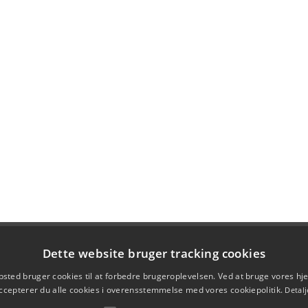
Dette website bruger tracking cookies
sted bruger cookies til at forbedre brugeroplevelsen. Ved at bruge vores 
ccepterer du alle cookies i overensstemmelse med vores cookiepolitik.
Detalj