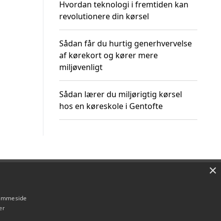
Hvordan teknologi i fremtiden kan
revolutionere din kørsel
Sådan får du hurtig generhvervelse
af kørekort og kører mere
miljøvenligt
Sådan lærer du miljørigtig kørsel
hos en køreskole i Gentofte
×
Om / kontakt
Blog
Betingelser
hjemmeside
er