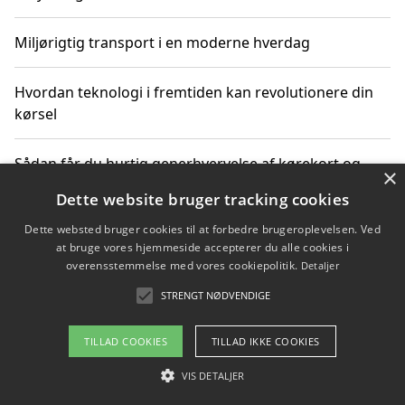
Miljørigtig transport i en moderne hverdag
Hvordan teknologi i fremtiden kan revolutionere din
kørsel
Sådan får du hurtig generhvervelse af kørekort og
×
kører mere miljøvenligt
Dette website bruger tracking cookies
Dette websted bruger cookies til at forbedre brugeroplevelsen. Ved
Sådan lærer du miljørigtig kørsel hos en køreskole i
at bruge vores hjemmeside accepterer du alle cookies i
Gentofte
overensstemmelse med vores cookiepolitik.
Detaljer
STRENGT NØDVENDIGE
Copyright 2026 - Pilanto Aps
TILLAD COOKIES
TILLAD IKKE COOKIES
Om / kontakt
Blog
Betingelser
VIS DETALJER