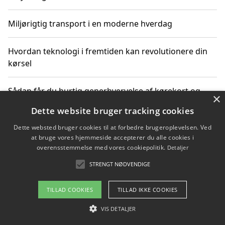
Miljørigtig transport i en moderne hverdag
Hvordan teknologi i fremtiden kan revolutionere din
kørsel
Sådan får du hurtig generhvervelse af kørekort og
×
kører mere miljøvenligt
Dette website bruger tracking cookies
Dette websted bruger cookies til at forbedre brugeroplevelsen. Ved
Sådan lærer du miljørigtig kørsel hos en køreskole i
at bruge vores hjemmeside accepterer du alle cookies i
Gentofte
overensstemmelse med vores cookiepolitik.
Detaljer
STRENGT NØDVENDIGE
Copyright 2026 - Pilanto Aps
TILLAD COOKIES
TILLAD IKKE COOKIES
Om / kontakt
Blog
Betingelser
VIS DETALJER