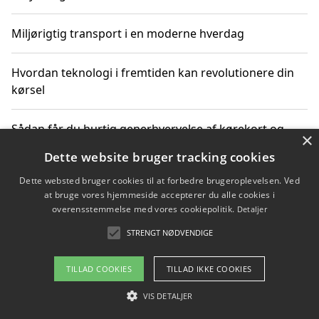
Miljørigtig transport i en moderne hverdag
Hvordan teknologi i fremtiden kan revolutionere din
kørsel
Sådan får du hurtig generhvervelse af kørekort og
×
kører mere miljøvenligt
Dette website bruger tracking cookies
Dette websted bruger cookies til at forbedre brugeroplevelsen. Ved
Sådan lærer du miljørigtig kørsel hos en køreskole i
at bruge vores hjemmeside accepterer du alle cookies i
Gentofte
overensstemmelse med vores cookiepolitik.
Detaljer
STRENGT NØDVENDIGE
Copyright 2026 - Pilanto Aps
TILLAD COOKIES
TILLAD IKKE COOKIES
Om / kontakt
Blog
Betingelser
VIS DETALJER