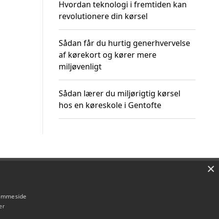
Hvordan teknologi i fremtiden kan
revolutionere din kørsel
Sådan får du hurtig generhvervelse
af kørekort og kører mere
miljøvenligt
Sådan lærer du miljørigtig kørsel
hos en køreskole i Gentofte
×
Om / kontakt
Blog
Betingelser
hjemmeside
er