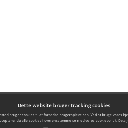
Dette website bruger tracking cookies
sted bruger cookies til at forbedre brugeroplevelsen. Ved at bruge vores 
ccepterer du alle cookies i overensstemmelse med vores cookiepolitik.
Detalj