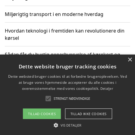
Miljørigtig transport i en moderne hverdag
Hvordan teknologi i fremtiden kan revolutionere din
kørsel
Sådan får du hurtig generhvervelse af kørekort og
×
kører mere miljøvenligt
Dette website bruger tracking cookies
Dette websted bruger cookies til at forbedre brugeroplevelsen. Ved
Sådan lærer du miljørigtig kørsel hos en køreskole i
at bruge vores hjemmeside accepterer du alle cookies i
Gentofte
overensstemmelse med vores cookiepolitik.
Detaljer
STRENGT NØDVENDIGE
Copyright 2026 - Pilanto Aps
TILLAD COOKIES
TILLAD IKKE COOKIES
Om / kontakt
Blog
Betingelser
VIS DETALJER