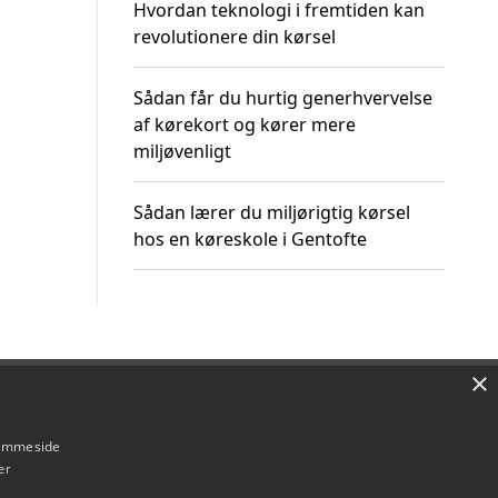
Hvordan teknologi i fremtiden kan
revolutionere din kørsel
Sådan får du hurtig generhvervelse
af kørekort og kører mere
miljøvenligt
Sådan lærer du miljørigtig kørsel
hos en køreskole i Gentofte
×
Om / kontakt
Blog
Betingelser
hjemmeside
er