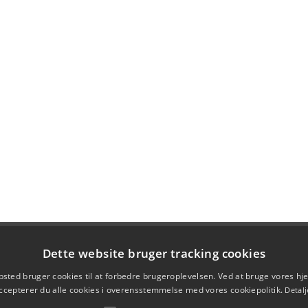
Dette website bruger tracking cookies
sted bruger cookies til at forbedre brugeroplevelsen. Ved at bruge vores 
ccepterer du alle cookies i overensstemmelse med vores cookiepolitik.
Detalj