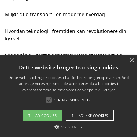
Miljørigtig transport i en moderne hverdag
Hvordan teknologi i fremtiden kan revolutionere din
kørsel
Sådan får du hurtig generhvervelse af kørekort og
×
kører mere miljøvenligt
Dette website bruger tracking cookies
Dette websted bruger cookies til at forbedre brugeroplevelsen. Ved
Sådan lærer du miljørigtig kørsel hos en køreskole i
at bruge vores hjemmeside accepterer du alle cookies i
Gentofte
overensstemmelse med vores cookiepolitik.
Detaljer
STRENGT NØDVENDIGE
Copyright 2026 - Pilanto Aps
TILLAD COOKIES
TILLAD IKKE COOKIES
Om / kontakt
Blog
Betingelser
VIS DETALJER