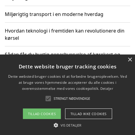
Miljørigtig transport i en moderne hverdag
Hvordan teknologi i fremtiden kan revolutionere din
kørsel
Sådan får du hurtig generhvervelse af kørekort og
×
kører mere miljøvenligt
Dette website bruger tracking cookies
Dette websted bruger cookies til at forbedre brugeroplevelsen. Ved
Sådan lærer du miljørigtig kørsel hos en køreskole i
at bruge vores hjemmeside accepterer du alle cookies i
Gentofte
overensstemmelse med vores cookiepolitik.
Detaljer
STRENGT NØDVENDIGE
Copyright 2026 - Pilanto Aps
TILLAD COOKIES
TILLAD IKKE COOKIES
Om / kontakt
Blog
Betingelser
VIS DETALJER