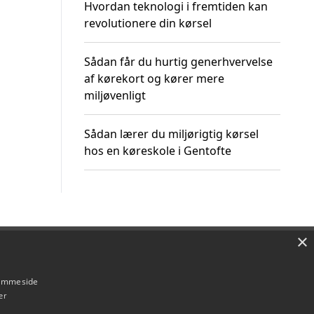
Hvordan teknologi i fremtiden kan
revolutionere din kørsel
Sådan får du hurtig generhvervelse
af kørekort og kører mere
miljøvenligt
Sådan lærer du miljørigtig kørsel
hos en køreskole i Gentofte
×
Om / kontakt
Blog
Betingelser
hjemmeside
er