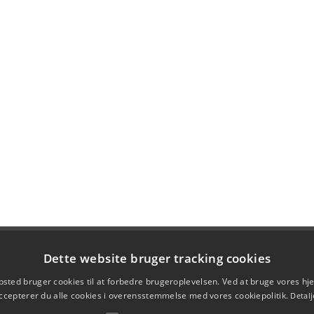
Dette website bruger tracking cookies
sted bruger cookies til at forbedre brugeroplevelsen. Ved at bruge vores 
ccepterer du alle cookies i overensstemmelse med vores cookiepolitik.
Detalj