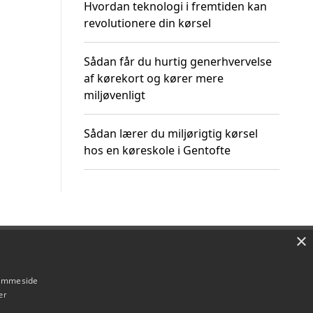
Hvordan teknologi i fremtiden kan
revolutionere din kørsel
Sådan får du hurtig generhvervelse
af kørekort og kører mere
miljøvenligt
Sådan lærer du miljørigtig kørsel
hos en køreskole i Gentofte
×
Om / kontakt
Blog
Betingelser
hjemmeside
er