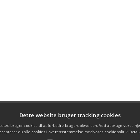
Dette website bruger tracking cookies
sted bruger cookies til at forbedre brugeroplevelsen. Ved at bruge vores 
ccepterer du alle cookies i overensstemmelse med vores cookiepolitik.
Detalj