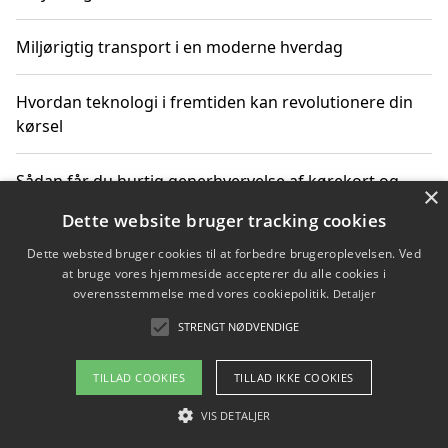
Miljørigtig transport i en moderne hverdag
Hvordan teknologi i fremtiden kan revolutionere din
kørsel
Sådan får du hurtig generhvervelse af kørekort og
×
kører mere miljøvenligt
Dette website bruger tracking cookies
Dette websted bruger cookies til at forbedre brugeroplevelsen. Ved
Sådan lærer du miljørigtig kørsel hos en køreskole i
at bruge vores hjemmeside accepterer du alle cookies i
Gentofte
overensstemmelse med vores cookiepolitik.
Detaljer
STRENGT NØDVENDIGE
Copyright 2026 - Pilanto Aps
TILLAD COOKIES
TILLAD IKKE COOKIES
Om / kontakt
Blog
Betingelser
VIS DETALJER