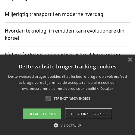
Miljørigtig transport i en moderne hverdag
Hvordan teknologi i fremtiden kan revolutionere din
kørsel
Sådan får du hurtig generhvervelse af kørekort og
×
kører mere miljøvenligt
Dette website bruger tracking cookies
Dette websted bruger cookies til at forbedre brugeroplevelsen. Ved
Sådan lærer du miljørigtig kørsel hos en køreskole i
at bruge vores hjemmeside accepterer du alle cookies i
Gentofte
overensstemmelse med vores cookiepolitik.
Detaljer
STRENGT NØDVENDIGE
Copyright 2026 - Pilanto Aps
TILLAD COOKIES
TILLAD IKKE COOKIES
Om / kontakt
Blog
Betingelser
VIS DETALJER