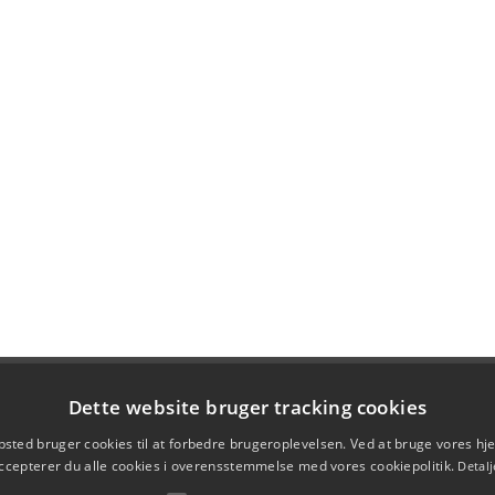
Dette website bruger tracking cookies
sted bruger cookies til at forbedre brugeroplevelsen. Ved at bruge vores 
ccepterer du alle cookies i overensstemmelse med vores cookiepolitik.
Detalj