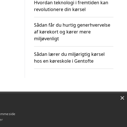
Hvordan teknologi i fremtiden kan
revolutionere din kørsel
Sådan får du hurtig generhvervelse
af kørekort og kører mere
miljøvenligt
Sådan lærer du miljørigtig kørsel
hos en køreskole i Gentofte
×
Om / kontakt
Blog
Betingelser
hjemmeside
er