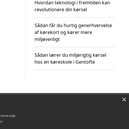
Hvordan teknologi i fremtiden kan
revolutionere din kørsel
Sådan får du hurtig generhvervelse
af kørekort og kører mere
miljøvenligt
Sådan lærer du miljørigtig kørsel
hos en køreskole i Gentofte
×
Om / kontakt
Blog
Betingelser
hjemmeside
er