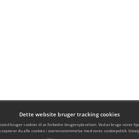
Dette website bruger tracking cookies
sted bruger cookies til at forbedre brugeroplevelsen. Ved at bruge vores 
ccepterer du alle cookies i overensstemmelse med vores cookiepolitik.
Detalj