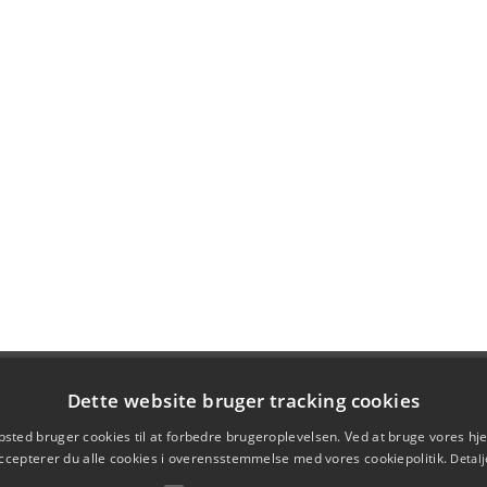
Dette website bruger tracking cookies
sted bruger cookies til at forbedre brugeroplevelsen. Ved at bruge vores 
ccepterer du alle cookies i overensstemmelse med vores cookiepolitik.
Detalj