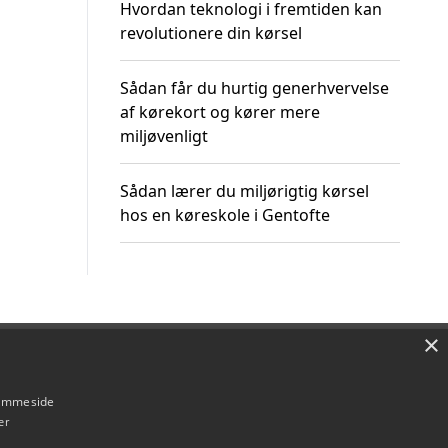
Hvordan teknologi i fremtiden kan
revolutionere din kørsel
Sådan får du hurtig generhvervelse
af kørekort og kører mere
miljøvenligt
Sådan lærer du miljørigtig kørsel
hos en køreskole i Gentofte
×
Om / kontakt
Blog
Betingelser
hjemmeside
er