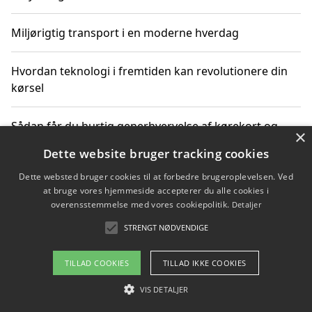
Miljørigtig transport i en moderne hverdag
Hvordan teknologi i fremtiden kan revolutionere din
kørsel
Sådan får du hurtig generhvervelse af kørekort og
×
kører mere miljøvenligt
Dette website bruger tracking cookies
Dette websted bruger cookies til at forbedre brugeroplevelsen. Ved
Sådan lærer du miljørigtig kørsel hos en køreskole i
at bruge vores hjemmeside accepterer du alle cookies i
Gentofte
overensstemmelse med vores cookiepolitik.
Detaljer
STRENGT NØDVENDIGE
Copyright 2026 - Pilanto Aps
TILLAD COOKIES
TILLAD IKKE COOKIES
Om / kontakt
Blog
Betingelser
VIS DETALJER