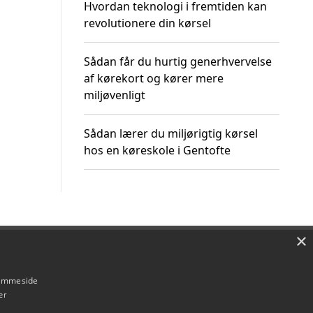
Hvordan teknologi i fremtiden kan
revolutionere din kørsel
Sådan får du hurtig generhvervelse
af kørekort og kører mere
miljøvenligt
Sådan lærer du miljørigtig kørsel
hos en køreskole i Gentofte
×
Om / kontakt
Blog
Betingelser
hjemmeside
er