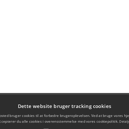
Dette website bruger tracking cookies
sted bruger cookies til at forbedre brugeroplevelsen. Ved at bruge vores 
ccepterer du alle cookies i overensstemmelse med vores cookiepolitik.
Detalj