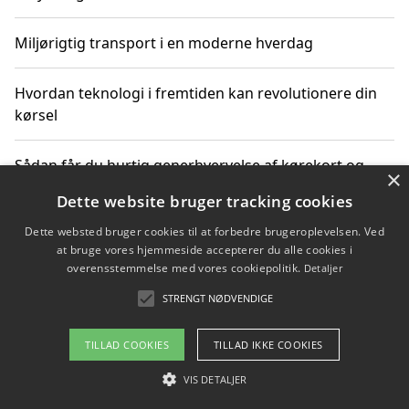
Miljørigtig transport i en moderne hverdag
Hvordan teknologi i fremtiden kan revolutionere din
kørsel
Sådan får du hurtig generhvervelse af kørekort og
×
kører mere miljøvenligt
Dette website bruger tracking cookies
Dette websted bruger cookies til at forbedre brugeroplevelsen. Ved
Sådan lærer du miljørigtig kørsel hos en køreskole i
at bruge vores hjemmeside accepterer du alle cookies i
Gentofte
overensstemmelse med vores cookiepolitik.
Detaljer
STRENGT NØDVENDIGE
Copyright 2026 - Pilanto Aps
TILLAD COOKIES
TILLAD IKKE COOKIES
Om / kontakt
Blog
Betingelser
VIS DETALJER