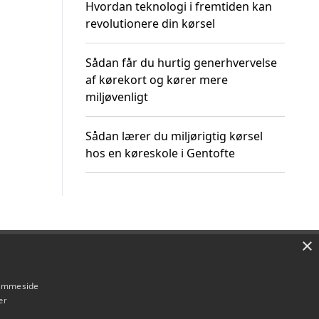
Hvordan teknologi i fremtiden kan
revolutionere din kørsel
Sådan får du hurtig generhvervelse
af kørekort og kører mere
miljøvenligt
Sådan lærer du miljørigtig kørsel
hos en køreskole i Gentofte
×
Om / kontakt
Blog
Betingelser
hjemmeside
er