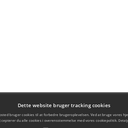
Dette website bruger tracking cookies
sted bruger cookies til at forbedre brugeroplevelsen. Ved at bruge vores 
ccepterer du alle cookies i overensstemmelse med vores cookiepolitik.
Detalj