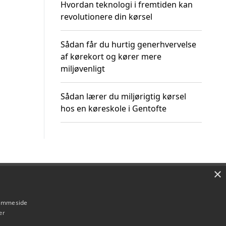
Hvordan teknologi i fremtiden kan
revolutionere din kørsel
Sådan får du hurtig generhvervelse
af kørekort og kører mere
miljøvenligt
Sådan lærer du miljørigtig kørsel
hos en køreskole i Gentofte
×
Om / kontakt
Blog
Betingelser
hjemmeside
er