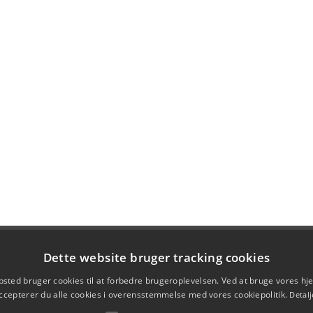
Dette website bruger tracking cookies
sted bruger cookies til at forbedre brugeroplevelsen. Ved at bruge vores 
ccepterer du alle cookies i overensstemmelse med vores cookiepolitik.
Detalj