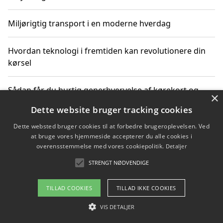
Miljørigtig transport i en moderne hverdag
Hvordan teknologi i fremtiden kan revolutionere din
kørsel
Sådan får du hurtig generhvervelse af kørekort og
×
kører mere miljøvenligt
Dette website bruger tracking cookies
Dette websted bruger cookies til at forbedre brugeroplevelsen. Ved
Sådan lærer du miljørigtig kørsel hos en køreskole i
at bruge vores hjemmeside accepterer du alle cookies i
Gentofte
overensstemmelse med vores cookiepolitik.
Detaljer
STRENGT NØDVENDIGE
Copyright 2026 - Pilanto Aps
TILLAD COOKIES
TILLAD IKKE COOKIES
Om / kontakt
Blog
Betingelser
VIS DETALJER