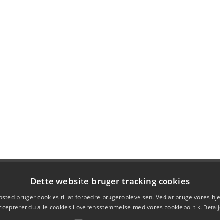
Dette website bruger tracking cookies
sted bruger cookies til at forbedre brugeroplevelsen. Ved at bruge vores 
ccepterer du alle cookies i overensstemmelse med vores cookiepolitik.
Detalj