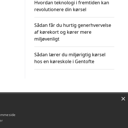
Hvordan teknologi i fremtiden kan
revolutionere din kørsel
Sådan får du hurtig generhvervelse
af kørekort og kører mere
miljøvenligt
Sådan lærer du miljørigtig kørsel
hos en køreskole i Gentofte
×
Om / kontakt
Blog
Betingelser
hjemmeside
er