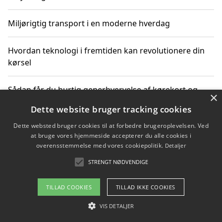
Miljørigtig transport i en moderne hverdag
Hvordan teknologi i fremtiden kan revolutionere din
kørsel
Sådan får du hurtig generhvervelse af kørekort og
×
kører mere miljøvenligt
Dette website bruger tracking cookies
Dette websted bruger cookies til at forbedre brugeroplevelsen. Ved
Sådan lærer du miljørigtig kørsel hos en køreskole i
at bruge vores hjemmeside accepterer du alle cookies i
Gentofte
overensstemmelse med vores cookiepolitik.
Detaljer
STRENGT NØDVENDIGE
Copyright 2026 - Pilanto Aps
TILLAD COOKIES
TILLAD IKKE COOKIES
Om / kontakt
Blog
Betingelser
VIS DETALJER