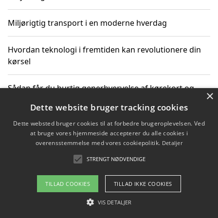
Miljørigtig transport i en moderne hverdag
Hvordan teknologi i fremtiden kan revolutionere din
kørsel
Sådan får du hurtig generhvervelse af kørekort og
×
kører mere miljøvenligt
Dette website bruger tracking cookies
Dette websted bruger cookies til at forbedre brugeroplevelsen. Ved
Sådan lærer du miljørigtig kørsel hos en køreskole i
at bruge vores hjemmeside accepterer du alle cookies i
Gentofte
overensstemmelse med vores cookiepolitik.
Detaljer
STRENGT NØDVENDIGE
Copyright 2026 - Pilanto Aps
TILLAD COOKIES
TILLAD IKKE COOKIES
Om / kontakt
Blog
Betingelser
VIS DETALJER