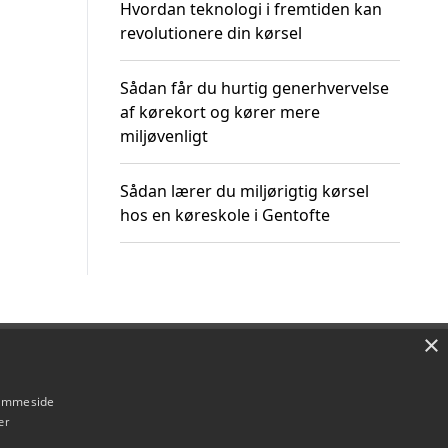
Hvordan teknologi i fremtiden kan
revolutionere din kørsel
Sådan får du hurtig generhvervelse
af kørekort og kører mere
miljøvenligt
Sådan lærer du miljørigtig kørsel
hos en køreskole i Gentofte
×
Om / kontakt
Blog
Betingelser
hjemmeside
er