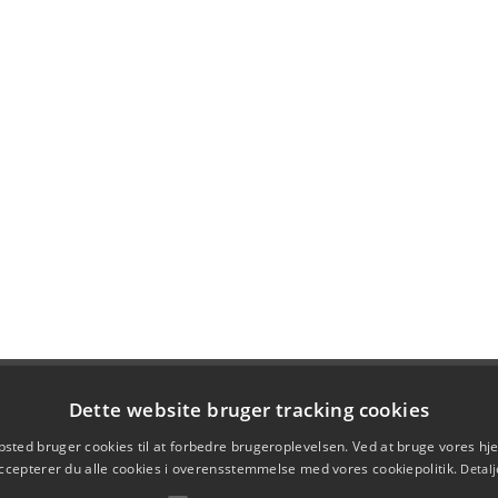
Dette website bruger tracking cookies
sted bruger cookies til at forbedre brugeroplevelsen. Ved at bruge vores 
ccepterer du alle cookies i overensstemmelse med vores cookiepolitik.
Detalj