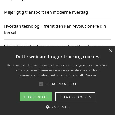
Miljørigtig transport i en moderne hverdag
Hvordan teknologi i fremtiden kan revolutionere din
kørsel
Sådan får du hurtig generhvervelse af kørekort og
×
kører mere miljøvenligt
Dette website bruger tracking cookies
Dette websted bruger cookies til at forbedre brugeroplevelsen. Ved
Sådan lærer du miljørigtig kørsel hos en køreskole i
at bruge vores hjemmeside accepterer du alle cookies i
Gentofte
overensstemmelse med vores cookiepolitik.
Detaljer
STRENGT NØDVENDIGE
Copyright 2026 - Pilanto Aps
TILLAD COOKIES
TILLAD IKKE COOKIES
Om / kontakt
Blog
Betingelser
VIS DETALJER