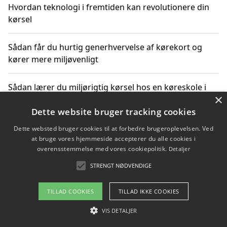
Hvordan teknologi i fremtiden kan revolutionere din
kørsel
Sådan får du hurtig generhvervelse af kørekort og
kører mere miljøvenligt
Sådan lærer du miljørigtig kørsel hos en køreskole i
×
Gentofte
Dette website bruger tracking cookies
Dette websted bruger cookies til at forbedre brugeroplevelsen. Ved
at bruge vores hjemmeside accepterer du alle cookies i
Copyright 2026 - Pilanto Aps
overensstemmelse med vores cookiepolitik.
Detaljer
Om / kontakt
Blog
Betingelser
STRENGT NØDVENDIGE
TILLAD COOKIES
TILLAD IKKE COOKIES
VIS DETALJER