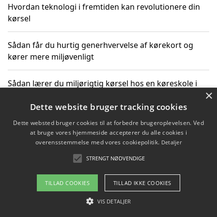
Hvordan teknologi i fremtiden kan revolutionere din
kørsel
Sådan får du hurtig generhvervelse af kørekort og
kører mere miljøvenligt
Sådan lærer du miljørigtig kørsel hos en køreskole i
×
Gentofte
Dette website bruger tracking cookies
Dette websted bruger cookies til at forbedre brugeroplevelsen. Ved
at bruge vores hjemmeside accepterer du alle cookies i
Copyright 2026 - Pilanto Aps
overensstemmelse med vores cookiepolitik.
Detaljer
Om / kontakt
Blog
Betingelser
STRENGT NØDVENDIGE
TILLAD COOKIES
TILLAD IKKE COOKIES
VIS DETALJER