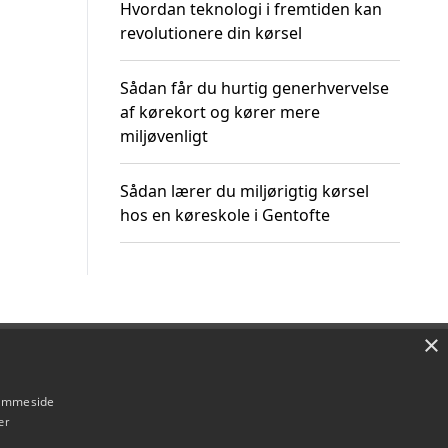
Hvordan teknologi i fremtiden kan
revolutionere din kørsel
Sådan får du hurtig generhvervelse
af kørekort og kører mere
miljøvenligt
Sådan lærer du miljørigtig kørsel
hos en køreskole i Gentofte
×
Om / kontakt
Blog
Betingelser
hjemmeside
er