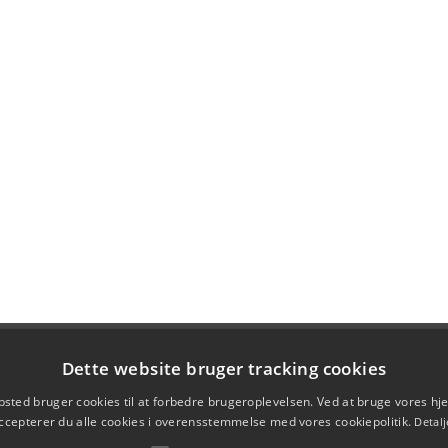
Dette website bruger tracking cookies
sted bruger cookies til at forbedre brugeroplevelsen. Ved at bruge vores 
ccepterer du alle cookies i overensstemmelse med vores cookiepolitik.
Detalj