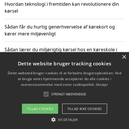
Hvordan teknologi i fremtiden kan revolutionere din
kørsel
Sådan får du hurtig generhvervelse af kørekort og
kører mere miljøvenligt
Sådan lærer du miljørigtig kørsel hos en køreskole i
×
Gentofte
Dette website bruger tracking cookies
Dette websted bruger cookies til at forbedre brugeroplevelsen. Ved
at bruge vores hjemmeside accepterer du alle cookies i
Copyright 2026 - Pilanto Aps
overensstemmelse med vores cookiepolitik.
Detaljer
Om / kontakt
Blog
Betingelser
STRENGT NØDVENDIGE
TILLAD COOKIES
TILLAD IKKE COOKIES
VIS DETALJER