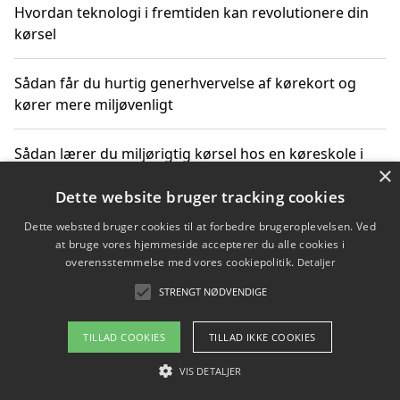
Hvordan teknologi i fremtiden kan revolutionere din
kørsel
Sådan får du hurtig generhvervelse af kørekort og
kører mere miljøvenligt
Sådan lærer du miljørigtig kørsel hos en køreskole i
×
Gentofte
Dette website bruger tracking cookies
Dette websted bruger cookies til at forbedre brugeroplevelsen. Ved
at bruge vores hjemmeside accepterer du alle cookies i
Copyright 2026 - Pilanto Aps
overensstemmelse med vores cookiepolitik.
Detaljer
Om / kontakt
Blog
Betingelser
STRENGT NØDVENDIGE
TILLAD COOKIES
TILLAD IKKE COOKIES
VIS DETALJER