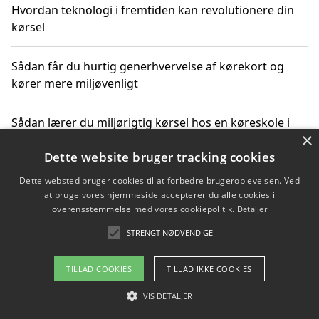
Hvordan teknologi i fremtiden kan revolutionere din
kørsel
Sådan får du hurtig generhvervelse af kørekort og
kører mere miljøvenligt
Sådan lærer du miljørigtig kørsel hos en køreskole i
×
Gentofte
Dette website bruger tracking cookies
Dette websted bruger cookies til at forbedre brugeroplevelsen. Ved
at bruge vores hjemmeside accepterer du alle cookies i
Copyright 2026 - Pilanto Aps
overensstemmelse med vores cookiepolitik.
Detaljer
Om / kontakt
Blog
Betingelser
STRENGT NØDVENDIGE
TILLAD COOKIES
TILLAD IKKE COOKIES
VIS DETALJER