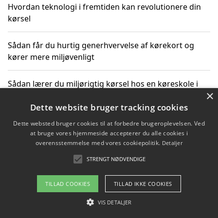
Hvordan teknologi i fremtiden kan revolutionere din
kørsel
Sådan får du hurtig generhvervelse af kørekort og
kører mere miljøvenligt
Sådan lærer du miljørigtig kørsel hos en køreskole i
×
Gentofte
Dette website bruger tracking cookies
Dette websted bruger cookies til at forbedre brugeroplevelsen. Ved
at bruge vores hjemmeside accepterer du alle cookies i
Copyright 2026 - Pilanto Aps
overensstemmelse med vores cookiepolitik.
Detaljer
Om / kontakt
Blog
Betingelser
STRENGT NØDVENDIGE
TILLAD COOKIES
TILLAD IKKE COOKIES
VIS DETALJER