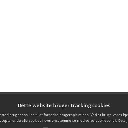
Dette website bruger tracking cookies
sted bruger cookies til at forbedre brugeroplevelsen. Ved at bruge vores 
ccepterer du alle cookies i overensstemmelse med vores cookiepolitik.
Detalj