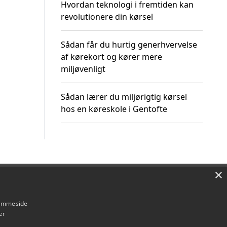
Hvordan teknologi i fremtiden kan
revolutionere din kørsel
Sådan får du hurtig generhvervelse
af kørekort og kører mere
miljøvenligt
Sådan lærer du miljørigtig kørsel
hos en køreskole i Gentofte
×
Om / kontakt
Blog
Betingelser
hjemmeside
er