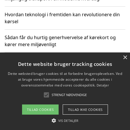
Hvordan teknologi i fremtiden kan revolutionere din
kørsel
Sådan får du hurtig generhvervelse af kørekort og
kører mere miljøvenligt
×
Sådan lærer du miljørigtig kørsel hos en køreskole i
Dette website bruger tracking cookies
Gentofte
Dette websted bruger cookies til at forbedre brugeroplevelsen. Ved
at bruge vores hjemmeside accepterer du alle cookies i
overensstemmelse med vores cookiepolitik.
Detaljer
Copyright 2026 - Pilanto Aps
STRENGT NØDVENDIGE
Om / kontakt
Blog
Betingelser
TILLAD COOKIES
TILLAD IKKE COOKIES
VIS DETALJER