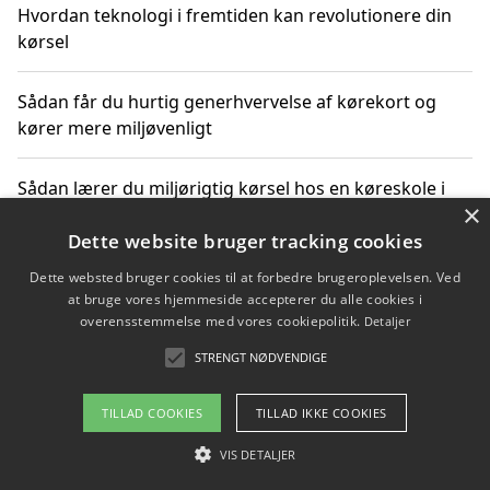
Hvordan teknologi i fremtiden kan revolutionere din
kørsel
Sådan får du hurtig generhvervelse af kørekort og
kører mere miljøvenligt
Sådan lærer du miljørigtig kørsel hos en køreskole i
×
Gentofte
Dette website bruger tracking cookies
Dette websted bruger cookies til at forbedre brugeroplevelsen. Ved
at bruge vores hjemmeside accepterer du alle cookies i
Copyright 2026 - Pilanto Aps
overensstemmelse med vores cookiepolitik.
Detaljer
Om / kontakt
Blog
Betingelser
STRENGT NØDVENDIGE
TILLAD COOKIES
TILLAD IKKE COOKIES
VIS DETALJER