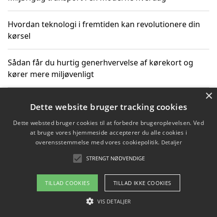
Hvordan teknologi i fremtiden kan revolutionere din
kørsel
Sådan får du hurtig generhvervelse af kørekort og
kører mere miljøvenligt
×
Sådan lærer du miljørigtig kørsel hos en køreskole i
Dette website bruger tracking cookies
Gentofte
Dette websted bruger cookies til at forbedre brugeroplevelsen. Ved
at bruge vores hjemmeside accepterer du alle cookies i
overensstemmelse med vores cookiepolitik.
Detaljer
Copyright 2026 - Pilanto Aps
STRENGT NØDVENDIGE
Om / kontakt
Blog
Betingelser
TILLAD COOKIES
TILLAD IKKE COOKIES
VIS DETALJER