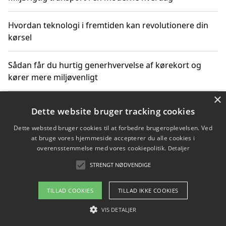
Hvordan teknologi i fremtiden kan revolutionere din
kørsel
Sådan får du hurtig generhvervelse af kørekort og
kører mere miljøvenligt
×
Sådan lærer du miljørigtig kørsel hos en køreskole i
Dette website bruger tracking cookies
Gentofte
Dette websted bruger cookies til at forbedre brugeroplevelsen. Ved
at bruge vores hjemmeside accepterer du alle cookies i
overensstemmelse med vores cookiepolitik.
Detaljer
Copyright 2026 - Pilanto Aps
STRENGT NØDVENDIGE
Om / kontakt
Blog
Betingelser
TILLAD COOKIES
TILLAD IKKE COOKIES
VIS DETALJER