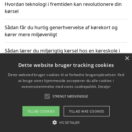
Hvordan teknologi i fremtiden kan revolutionere din
kørsel
Sådan får du hurtig generhvervelse af kørekort og
kører mere miljøvenligt
Sådan lærer du miljørigtig kørsel hos en køreskole i
×
Gentofte
Dette website bruger tracking cookies
Dette websted bruger cookies til at forbedre brugeroplevelsen. Ved
at bruge vores hjemmeside accepterer du alle cookies i
Copyright 2026 - Pilanto Aps
overensstemmelse med vores cookiepolitik.
Detaljer
Om / kontakt
Blog
Betingelser
STRENGT NØDVENDIGE
TILLAD COOKIES
TILLAD IKKE COOKIES
VIS DETALJER