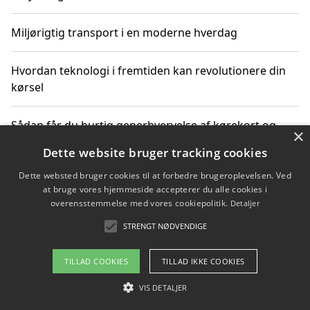
Miljørigtig transport i en moderne hverdag
Hvordan teknologi i fremtiden kan revolutionere din
kørsel
Sådan får du hurtig generhvervelse af kørekort og
×
kører mere miljøvenligt
Dette website bruger tracking cookies
Dette websted bruger cookies til at forbedre brugeroplevelsen. Ved
Sådan lærer du miljørigtig kørsel hos en køreskole i
at bruge vores hjemmeside accepterer du alle cookies i
Gentofte
overensstemmelse med vores cookiepolitik.
Detaljer
STRENGT NØDVENDIGE
Copyright 2026 - Pilanto Aps
TILLAD COOKIES
TILLAD IKKE COOKIES
Om / kontakt
Blog
Betingelser
VIS DETALJER