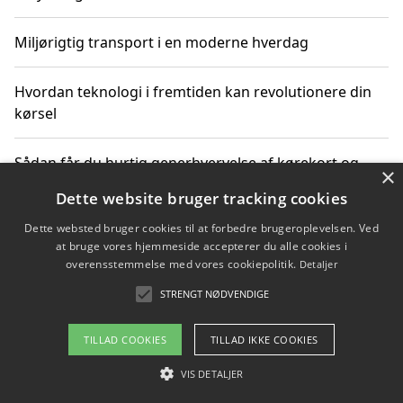
Miljørigtig transport i en moderne hverdag
Hvordan teknologi i fremtiden kan revolutionere din
kørsel
Sådan får du hurtig generhvervelse af kørekort og
×
kører mere miljøvenligt
Dette website bruger tracking cookies
Dette websted bruger cookies til at forbedre brugeroplevelsen. Ved
Sådan lærer du miljørigtig kørsel hos en køreskole i
at bruge vores hjemmeside accepterer du alle cookies i
Gentofte
overensstemmelse med vores cookiepolitik.
Detaljer
STRENGT NØDVENDIGE
Copyright 2026 - Pilanto Aps
TILLAD COOKIES
TILLAD IKKE COOKIES
Om / kontakt
Blog
Betingelser
VIS DETALJER