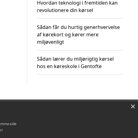
Hvordan teknologi i fremtiden kan
revolutionere din kørsel
Sådan får du hurtig generhvervelse
af kørekort og kører mere
miljøvenligt
Sådan lærer du miljørigtig kørsel
hos en køreskole i Gentofte
×
Om / kontakt
Blog
Betingelser
hjemmeside
er