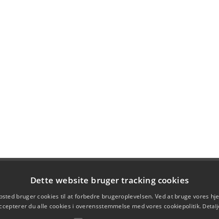
Dette website bruger tracking cookies
sted bruger cookies til at forbedre brugeroplevelsen. Ved at bruge vores 
ccepterer du alle cookies i overensstemmelse med vores cookiepolitik.
Detalj